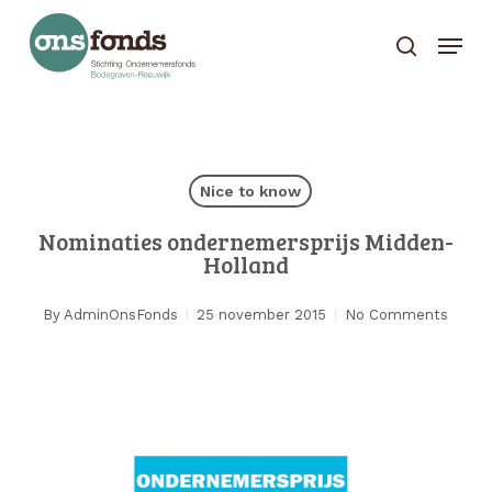
Skip
Menu
to
search
Close
main
Menu
content
Nice to know
Nominaties ondernemersprijs Midden-
Holland
By
AdminOnsFonds
25 november 2015
No Comments